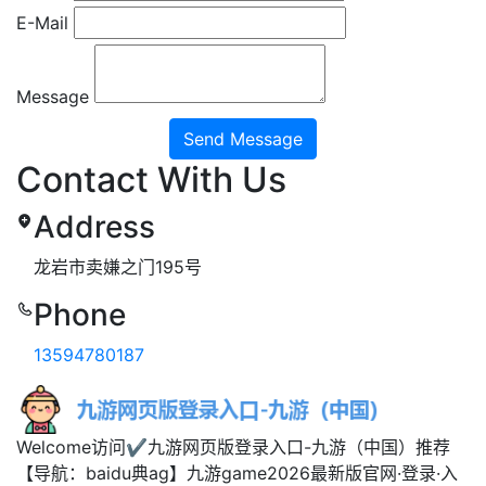
E-Mail
Message
Send Message
Contact With Us
Address
龙岩市卖嫌之门195号
Phone
13594780187
Welcome访问✔九游网页版登录入口-九游（中国）推荐
【导航：baidu典ag】九游game2026最新版官网·登录·入