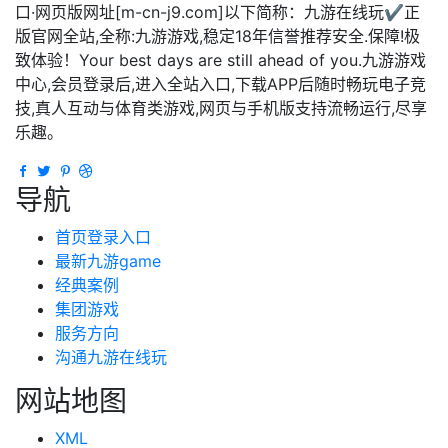
口·网页版网址[m-cn-j9.com]以下简称：九游在线玩✔正
版官网全站,全称:九游游戏,稳定18年信誉推荐安全.保障!极
致体验！Your best days are still ahead of you.九游游戏
中心,会员登录后,进入全站入口,下载APP后随时畅玩电子竞
技,真人互动与体育类游戏,网页与手机版支持流畅运行,尽享
乐趣。
导航
首页登录入口
最新九游game
经典案例
集团游戏
服务方向
沟通九游在线玩
网站地图
XML