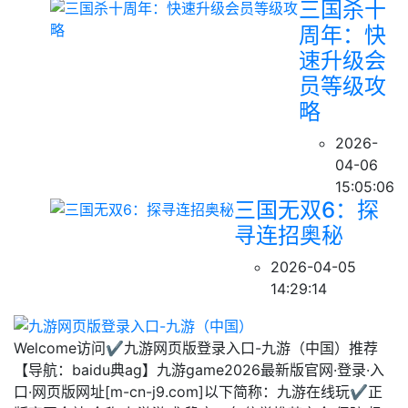
三国杀十
周年：快
速升级会
员等级攻
略
2026-
04-06
15:05:06
三国无双6：探
寻连招奥秘
2026-04-05
14:29:14
Welcome访问✔九游网页版登录入口-九游（中国）推荐
【导航：baidu典ag】九游game2026最新版官网·登录·入
口·网页版网址[m-cn-j9.com]以下简称：九游在线玩✔正