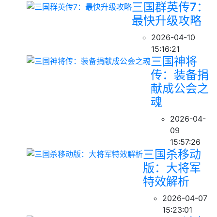
三国群英传7：
最快升级攻略
2026-04-10
15:16:21
三国神将
传：装备捐
献成公会之
魂
2026-04-
09
15:57:26
三国杀移动
版：大将军
特效解析
2026-04-07
15:23:01