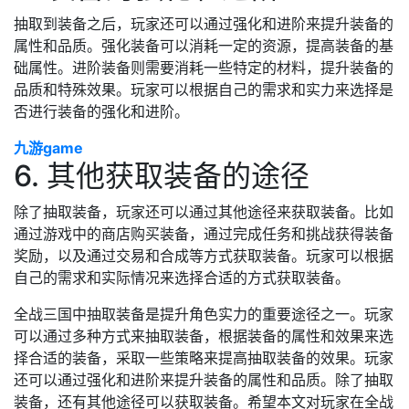
抽取到装备之后，玩家还可以通过强化和进阶来提升装备的
属性和品质。强化装备可以消耗一定的资源，提高装备的基
础属性。进阶装备则需要消耗一些特定的材料，提升装备的
品质和特殊效果。玩家可以根据自己的需求和实力来选择是
否进行装备的强化和进阶。
九游game
6. 其他获取装备的途径
除了抽取装备，玩家还可以通过其他途径来获取装备。比如
通过游戏中的商店购买装备，通过完成任务和挑战获得装备
奖励，以及通过交易和合成等方式获取装备。玩家可以根据
自己的需求和实际情况来选择合适的方式获取装备。
全战三国中抽取装备是提升角色实力的重要途径之一。玩家
可以通过多种方式来抽取装备，根据装备的属性和效果来选
择合适的装备，采取一些策略来提高抽取装备的效果。玩家
还可以通过强化和进阶来提升装备的属性和品质。除了抽取
装备，还有其他途径可以获取装备。希望本文对玩家在全战