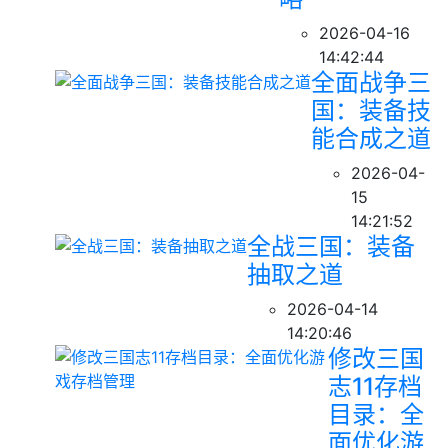
2026-04-16
14:42:44
全面战争三
国：装备技
能合成之道
2026-04-
15
14:21:52
全战三国：装备
抽取之道
2026-04-14
14:20:46
修改三国
志11存档
目录：全
面优化游