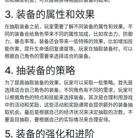
动和抽奖机会，可以提高获得高品质装备的概率。
3. 装备的属性和效果
在抽取装备之前，玩家需要了解不同装备的属性和效果。不
同的装备会给角色带来不同的属性加成，比如攻击力、防御
力、暴击率等。装备还会带来一些特殊的效果，比如增加技
能伤害、提升生命值回复速度等。玩家在抽取装备时，可以
根据自己角色的需要来选择适合的装备。
4. 抽装备的策略
为了提高抽取装备的效果，玩家可以采取一些策略。首先是
选择适合自己角色的装备，不同角色有不同的需求，玩家可
以根据角色的特点和技能来选择装备。其次是合理利用游戏
中的活动和奖励，这些活动和奖励通常会提供额外的装备抽
取机会。最后是根据自己的经济状况来决定抽取的次数，不
要盲目抽取，要根据自己的实际情况来合理安排。
5. 装备的强化和进阶