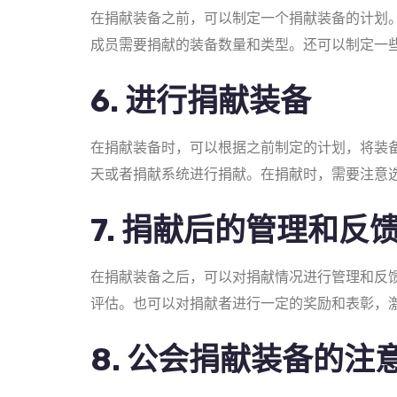
在捐献装备之前，可以制定一个捐献装备的计划
成员需要捐献的装备数量和类型。还可以制定一
6. 进行捐献装备
在捐献装备时，可以根据之前制定的计划，将装
天或者捐献系统进行捐献。在捐献时，需要注意
7. 捐献后的管理和反
在捐献装备之后，可以对捐献情况进行管理和反
评估。也可以对捐献者进行一定的奖励和表彰，
8. 公会捐献装备的注