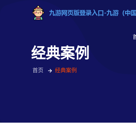
经典案例
首页
经典案例