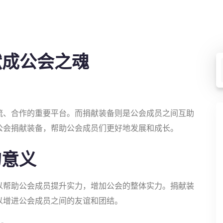
献成公会之魂
流、合作的重要平台。而捐献装备则是公会成员之间互助
公会捐献装备，帮助公会成员们更好地发展和成长。
的意义
以帮助公会成员提升实力，增加公会的整体实力。捐献装
以增进公会成员之间的友谊和团结。