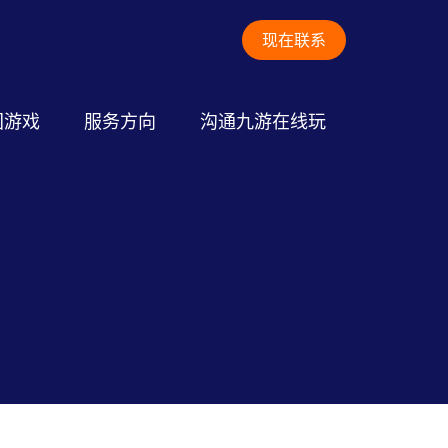
现在联系
团游戏
服务方向
沟通九游在线玩