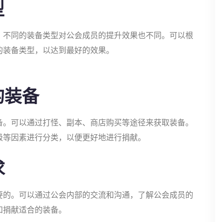
型
。不同的装备类型对公会成员的提升效果也不同。可以根
的装备类型，以达到最好的效果。
的装备
备。可以通过打怪、副本、商店购买等途径来获取装备。
级等因素进行分类，以便更好地进行捐献。
求
要的。可以通过公会内部的交流和沟通，了解公会成员的
和捐献适合的装备。