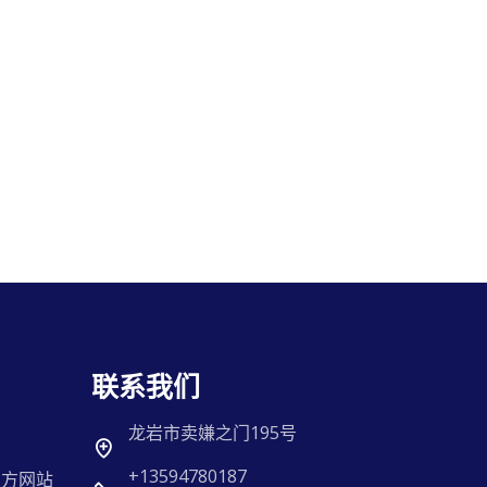
联系我们
龙岩市卖嫌之门195号
+13594780187
官方网站