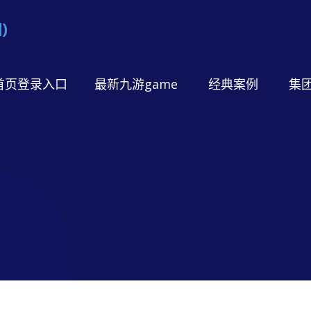
首页登录入口
最新九游game
经典案例
集