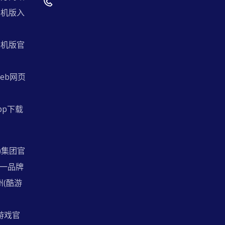
手机版入
手机版官
eb网页
pp下载
m)集团官
第一品牌
州(酷游
9游戏官