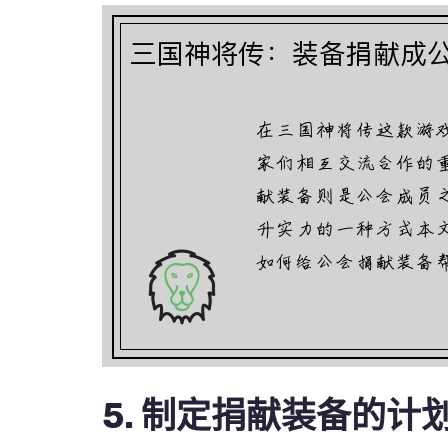
5. 制定捐献装备的计