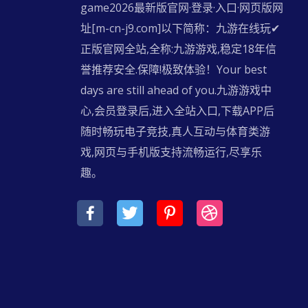
game2026最新版官网·登录·入口·网页版网
址[m-cn-j9.com]以下简称：九游在线玩✔
正版官网全站,全称:九游游戏,稳定18年信
誉推荐安全.保障!极致体验！Your best
days are still ahead of you.九游游戏中
心,会员登录后,进入全站入口,下载APP后
随时畅玩电子竞技,真人互动与体育类游
戏,网页与手机版支持流畅运行,尽享乐
趣。