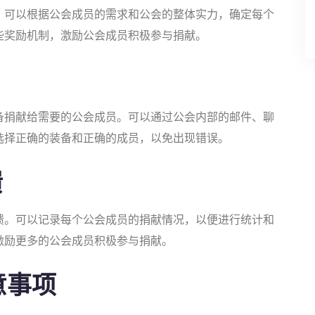
。可以根据公会成员的需求和公会的整体实力，确定每个
些奖励机制，激励公会成员积极参与捐献。
备捐献给需要的公会成员。可以通过公会内部的邮件、聊
选择正确的装备和正确的成员，以免出现错误。
馈
馈。可以记录每个公会成员的捐献情况，以便进行统计和
激励更多的公会成员积极参与捐献。
意事项